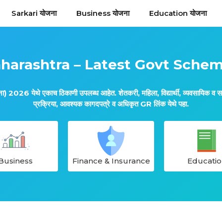
Sarkari योजना
Business योजना
Education योजना
aharashtra – Latest Govt Sche
26 येथे एकाच ठिकाणी उपलब्ध आहेत. शेतकरी, महिला, विद्यार्थी, व्यवसायिक व सर्व ना
प्रक्रिया, आवश्यक कागदपत्रे व अधिकृत GR लिंक येथे पहा.
Business
Finance &
Insurance
Educatio