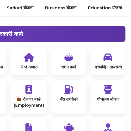
Sarkari योजना
Business योजना
Education योजना
रकारी कामे
ना
PM आवास
राशन कार्ड
ड्रायव्हिंग लायसन्स
रोजगार कार्ड
गॅस सबसिडी
शौचालय योजना
(Employment)