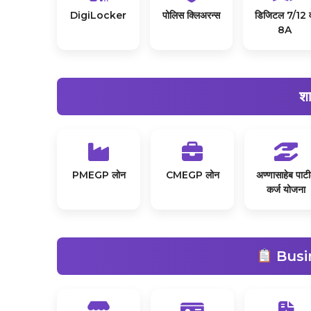
DigiLocker
पोलिस क्लिअरन्स
डिजिटल 7/12 
8A
श
PMEGP लोन
CMEGP लोन
अण्णासाहेब पाट
कर्ज योजना
Busi