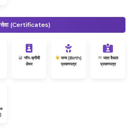
 सेवा (Certificates)
नॉन-क्रीमी
जन्म (Birth)
जात वैधता
लेयर
प्रमाणपत्र
प्रमाणपत्र
fe
)