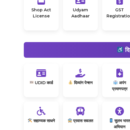
Shop Act
Udyam
GST
License
Aadhaar
Registrati
दिव
UDID कार्ड
दिव्यांग पेन्शन
अपंग
प्रमाणपत्र
सहाय्यक साधने
प्रवास सवलत
सुलभ भार
अभियान