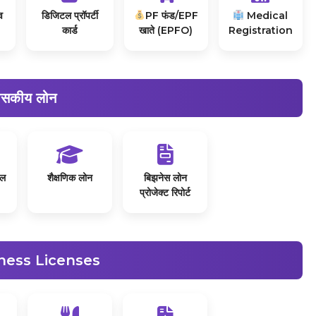
व
डिजिटल प्रॉपर्टी
PF फंड/EPF
Medical
कार्ड
खाते (EPFO)
Registration
ासकीय लोन
ील
शैक्षणिक लोन
बिझनेस लोन
प्रोजेक्ट रिपोर्ट
ness Licenses