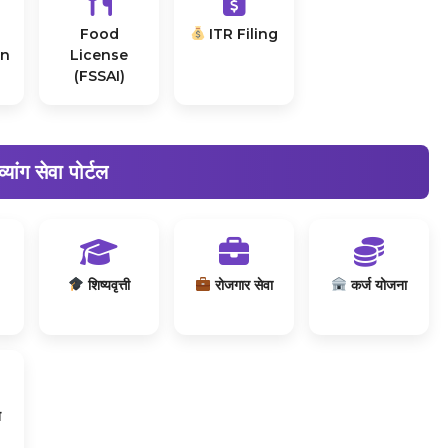
Food
ITR Filing
on
License
(FSSAI)
्यांग सेवा पोर्टल
शिष्यवृत्ती
रोजगार सेवा
कर्ज योजना
त