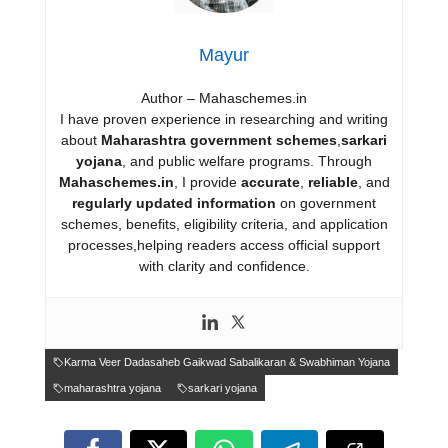
Mayur
Author – Mahaschemes.in
I have proven experience in researching and writing
about
Maharashtra government schemes
,
sarkari
yojana
, and public welfare programs. Through
Mahaschemes.in
, I provide
accurate
,
reliable
, and
regularly updated information
on government
schemes, benefits, eligibility criteria, and application
processes,helping readers access official support
with clarity and confidence.
Karma Veer Dadasaheb Gaikwad Sabalikaran & Swabhiman Yojana
maharashtra yojana
sarkari yojana