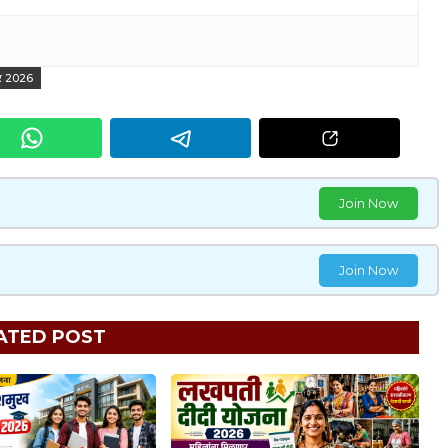
हार 2026
Join Now
Join Now
ATED POST