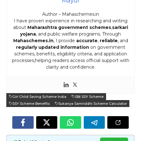
Mayur
Author – Mahaschemes.in
I have proven experience in researching and writing
about
Maharashtra government schemes
,
sarkari
yojana
, and public welfare programs. Through
Mahaschemes.in
, I provide
accurate
,
reliable
, and
regularly updated information
on government
schemes, benefits, eligibility criteria, and application
processes,helping readers access official support with
clarity and confidence.
Girl Child Saving Scheme India
SBI SSY Scheme
SSY Scheme Benefits
Sukanya Samriddhi Scheme Calculator